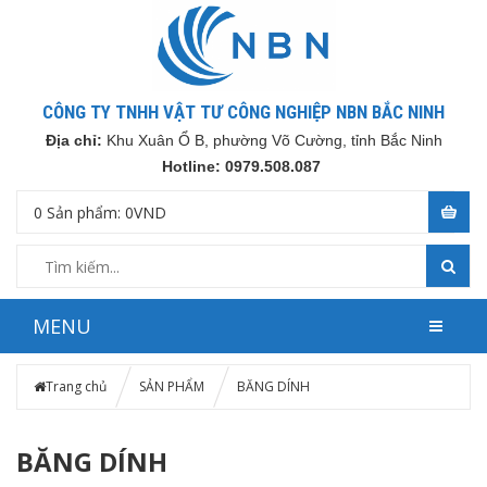
CÔNG TY TNHH VẬT TƯ CÔNG NGHIỆP NBN BẮC NINH
Địa chỉ:
Khu Xuân Ổ B, phường Võ Cường, tỉnh Bắc Ninh
Hotline: 0979.508.087
0
Sản phẩm:
0
VND
MENU
Trang chủ
SẢN PHẨM
BĂNG DÍNH
BĂNG DÍNH