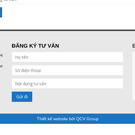
ĐĂNG KÝ TƯ VẤN
H
ắc
Thiết kế website bởi QCV Group