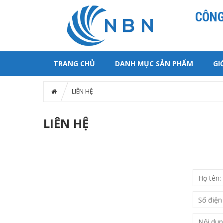
CÔNG
TRANG CHỦ
DANH MỤC SẢN PHẨM
GI
LIÊN HỆ
LIÊN HỆ