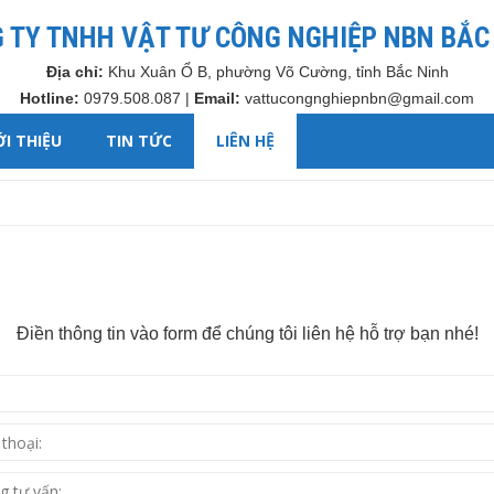
 TY TNHH VẬT TƯ CÔNG NGHIỆP NBN BẮC
Địa chỉ:
Khu Xuân Ổ B, phường Võ Cường, tỉnh Bắc Ninh
Hotline:
0979.508.087 |
Email:
vattucongnghiepnbn@gmail.com
ỚI THIỆU
TIN TỨC
LIÊN HỆ
Điền thông tin vào form để chúng tôi liên hệ hỗ trợ bạn nhé!