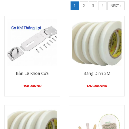
1
2
3
4
NEXT »
Bản Lề Khóa Cửa
Băng Dính 3M
150,000
VND
1,920,000
VND
Mua hàng
Mua hàng