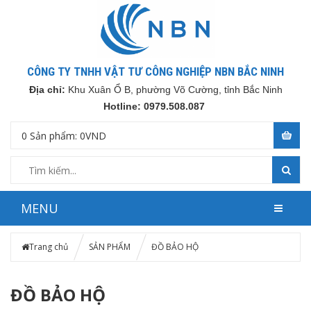
CÔNG TY TNHH VẬT TƯ CÔNG NGHIỆP NBN BẮC NINH
Địa chỉ:
Khu Xuân Ổ B, phường Võ Cường, tỉnh Bắc Ninh
Hotline: 0979.508.087
0
Sản phẩm:
0
VND
MENU
Trang chủ
SẢN PHẨM
ĐỒ BẢO HỘ
ĐỒ BẢO HỘ