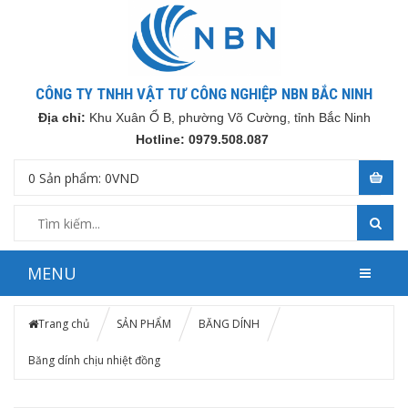
CÔNG TY TNHH VẬT TƯ CÔNG NGHIỆP NBN BẮC NINH
Địa chỉ:
Khu Xuân Ổ B, phường Võ Cường, tỉnh Bắc Ninh
Hotline: 0979.508.087
0
Sản phẩm:
0
VND
MENU
Trang chủ
SẢN PHẨM
BĂNG DÍNH
Băng dính chịu nhiệt đồng