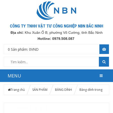
CÔNG TY TNHH VẬT TƯ CÔNG NGHIỆP NBN BẮC NINH
Địa chỉ:
Khu Xuân Ổ B, phường Võ Cường, tỉnh Bắc Ninh
Hotline: 0979.508.087
0
Sản phẩm:
0
VND
MENU
Trang chủ
SẢN PHẨM
BĂNG DÍNH
Băng dính trong