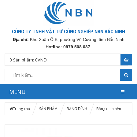
CÔNG TY TNHH VẬT TƯ CÔNG NGHIỆP NBN BẮC NINH
Địa chỉ:
Khu Xuân Ổ B, phường Võ Cường, tỉnh Bắc Ninh
Hotline: 0979.508.087
0
Sản phẩm:
0
VND
MENU
Trang chủ
SẢN PHẨM
BĂNG DÍNH
Băng dính nền