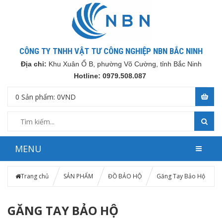
CÔNG TY TNHH VẬT TƯ CÔNG NGHIỆP NBN BẮC NINH
Địa chỉ:
Khu Xuân Ổ B, phường Võ Cường, tỉnh Bắc Ninh
Hotline: 0979.508.087
0
Sản phẩm:
0
VND
MENU
Trang chủ
SẢN PHẨM
ĐỒ BẢO HỘ
Găng Tay Bảo Hộ
GĂNG TAY BẢO HỘ