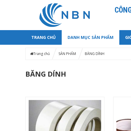
CÔNG
TRANG CHỦ
DANH MỤC SẢN PHẨM
GI
Trang chủ
SẢN PHẨM
BĂNG DÍNH
BĂNG DÍNH