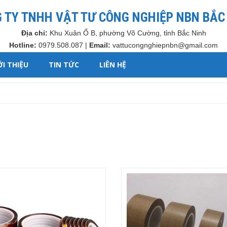
 TY TNHH VẬT TƯ CÔNG NGHIỆP NBN BẮC
Địa chỉ:
Khu Xuân Ổ B, phường Võ Cường, tỉnh Bắc Ninh
Hotline:
0979.508.087 |
Email:
vattucongnghiepnbn@gmail.com
ỚI THIỆU
TIN TỨC
LIÊN HỆ