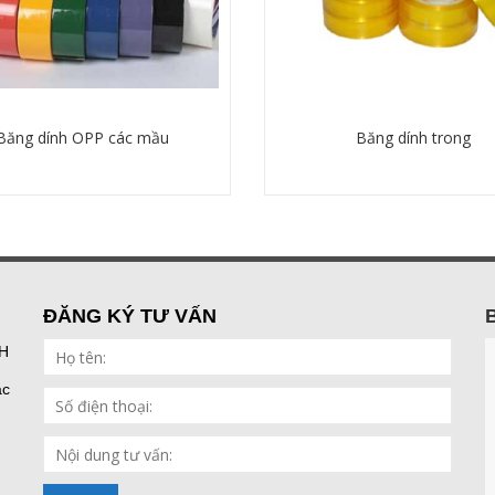
Băng dính OPP các mầu
Băng dính trong
Chi tiết
Chi tiết
ĐĂNG KÝ TƯ VẤN
H
ắc