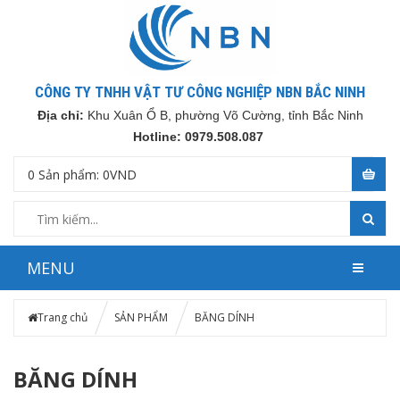
CÔNG TY TNHH VẬT TƯ CÔNG NGHIỆP NBN BẮC NINH
Địa chỉ:
Khu Xuân Ổ B, phường Võ Cường, tỉnh Bắc Ninh
Hotline: 0979.508.087
0
Sản phẩm:
0
VND
MENU
Trang chủ
SẢN PHẨM
BĂNG DÍNH
BĂNG DÍNH