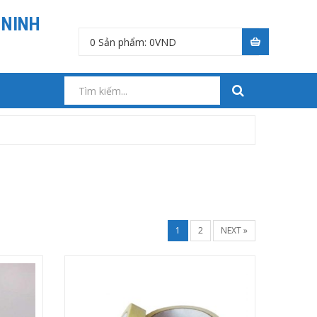
 NINH
0
Sản phẩm:
0
VND
1
2
NEXT »