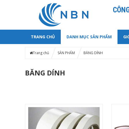
CÔNG
TRANG CHỦ
DANH MỤC SẢN PHẨM
GI
Trang chủ
SẢN PHẨM
BĂNG DÍNH
BĂNG DÍNH