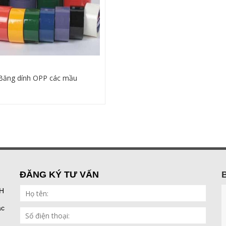
Băng dính OPP các mầu
Chi tiết
ĐĂNG KÝ TƯ VẤN
H
ắc