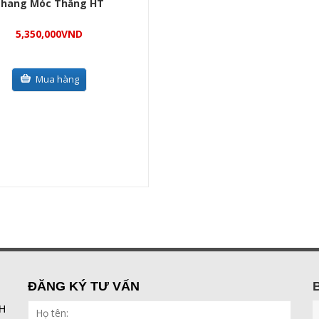
hang Móc Thẳng HT
5,350,000
VND
Mua hàng
ĐĂNG KÝ TƯ VẤN
H