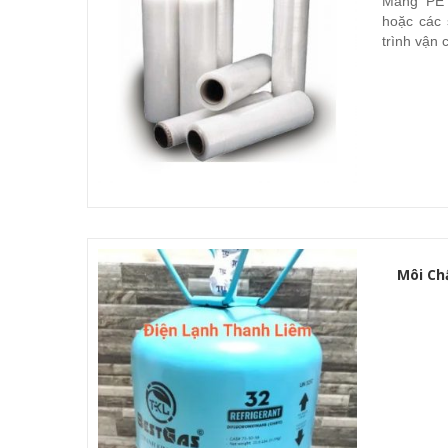
Màng PE 
hoặc các 
trình vận 
Môi Ch