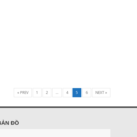
« PREV
1
2
…
4
5
6
NEXT »
BẢN ĐỒ