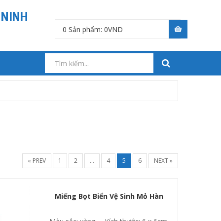
 NINH
0
Sản phẩm:
0
VND
« PREV
1
2
…
4
5
6
NEXT »
Miếng Bọt Biển Vệ Sinh Mỏ Hàn