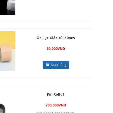
Ốc Lục Giác túi 50pcs
90,000
VND
Mua hàng
Pin RoBot
790,000
VND