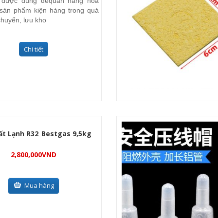
được dùng đểquấn hàng hoá
sản phẩm kiện hàng trong quá
chuyển, lưu kho
Chi tiết
ất Lạnh R32_Bestgas 9,5kg
2,800,000
VND
Mua hàng