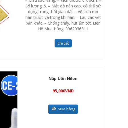
– Màu sắc: vàng. – Kích thước: 6 x 6cm. –
Số lượng: 5. – Mật độ nén cao, có thể sử
dụng trong thời gian dài. – Vệ sinh mỏ
hàn trước và trong khi hàn. – Lau các vết
bẩn khác. – Chống cháy, hút ẩm tốt. Liên
Hệ Mua Hàng: 0962036311
Chi tiết
Nắp Uốn Nilon
95,000
VND
Mua hàng