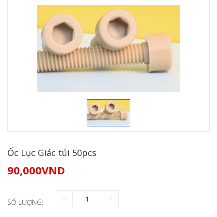
Ốc Lục Giác túi 50pcs
90,000
VND
SỐ LƯỢNG: