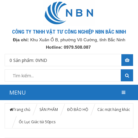
CÔNG TY TNHH VẬT TƯ CÔNG NGHIỆP NBN BẮC NINH
Địa chỉ:
Khu Xuân Ổ B, phường Võ Cường, tỉnh Bắc Ninh
Hotline: 0979.508.087
0
Sản phẩm:
0
VND
MENU
Trang chủ
SẢN PHẨM
ĐỒ BẢO HỘ
Các mặt hàng khác
Ốc Lục Giác túi 50pcs