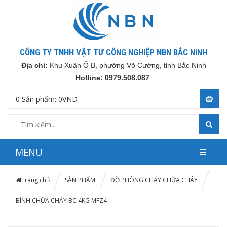
CÔNG TY TNHH VẬT TƯ CÔNG NGHIỆP NBN BẮC NINH
Địa chỉ:
Khu Xuân Ổ B, phường Võ Cường, tỉnh Bắc Ninh
Hotline: 0979.508.087
0
Sản phẩm:
0
VND
MENU
Trang chủ
SẢN PHẨM
ĐỒ PHÒNG CHÁY CHỮA CHÁY
BÌNH CHỮA CHÁY BC 4KG MFZ4