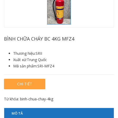
BÌNH CHỮA CHÁY BC 4KG MFZ4
Thương hiệu:SRII
Xuất xứ:Trung Quốc
Mã sản phẩm:SRI-MFZ4
CHI TIẾT
Từ khóa:
binh-chua-chay-4kg
MÔ TẢ